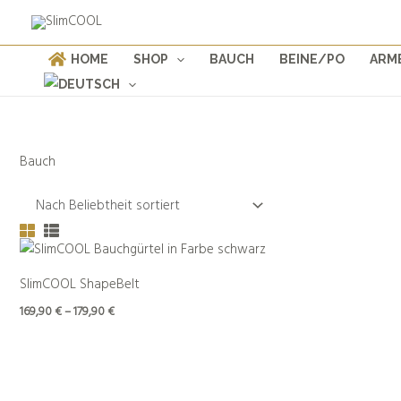
Weiter
Products
zum
search
Inhalt
HOME
SHOP
BAUCH
BEINE/PO
ARM
Bauch
SlimCOOL ShapeBelt
169,90
€
–
179,90
€