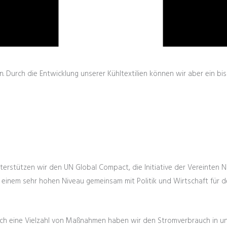
. Durch die Entwicklung unserer Kühltextilien können wir aber ein bi
terstützen wir den UN Global Compact, die Initiative der Vereinten Na
uf einem sehr hohen Niveau gemeinsam mit Politik und Wirtschaft für
Durch eine Vielzahl von Maßnahmen haben wir den Stromverbrauch in 