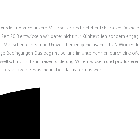
urde und auch unsere Mitarbeiter sind mehrheitlich Frauen. Deshalb 
 Seit 2013 entwickeln wir daher nicht nur Kühltextilien sondern enga
keits-, Menschenrechts- und Umweltthemen gemeinsam mit UN Women fü
altige Bedingungen. Das beginnt bei uns im Unternehmen durch eine o
eltschutz und zur Frauenförderung. Wir entwickeln und produzieren 
as kostet zwar etwas mehr aber das ist es uns wert.