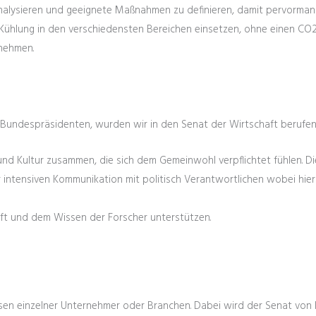
nalysieren und geeignete Maßnahmen zu definieren, damit pervormance
 Kühlung in den verschiedensten Bereichen einsetzen, ohne einen CO2
rnehmen.
n Bundespräsidenten, wurden wir in den Senat der Wirtschaft berufen
und Kultur zusammen, die sich dem Gemeinwohl verpflichtet fühlen. Di
r intensiven Kommunikation mit politisch Verantwortlichen wobei hie
haft und dem Wissen der Forscher unterstützen.
sen einzelner Unternehmer oder Branchen. Dabei wird der Senat von He