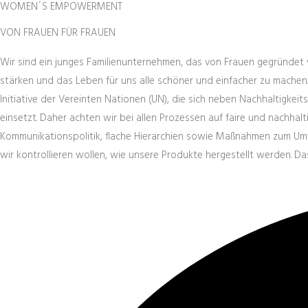
WOMEN´S EMPOWERMENT
VON FRAUEN FÜR FRAUEN
Wir sind ein junges Familienunternehmen, das von Frauen gegründet w
stärken und das Leben für uns alle schöner und einfacher zu machen.
Initiative der Vereinten Nationen (UN), die sich neben Nachhaltig
einsetzt. Daher achten wir bei allen Prozessen auf faire und nachh
Kommunikationspolitik, flache Hierarchien sowie Maßnahmen zum Umw
wir kontrollieren wollen, wie unsere Produkte hergestellt werden. D