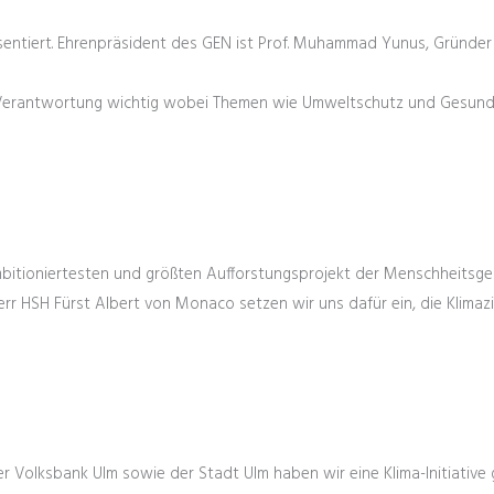
äsentiert. Ehrenpräsident des GEN ist Prof. Muhammad Yunus, Gründe
d Verantwortung wichtig wobei Themen wie Umweltschutz und Gesund
 ambitioniertesten und größten Aufforstungsprojekt der Menschheitsg
rr HSH Fürst Albert von Monaco setzen wir uns dafür ein, die Klimazi
er Volksbank Ulm sowie der Stadt Ulm haben wir eine Klima-Initiative