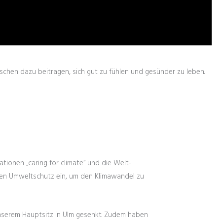
sschen dazu beitragen, sich gut zu fühlen und gesünder zu leben.
tionen „caring for climate“ und die Welt-
 den Umweltschutz ein, um den Klimawandel zu
unserem Hauptsitz in Ulm gesenkt. Zudem haben