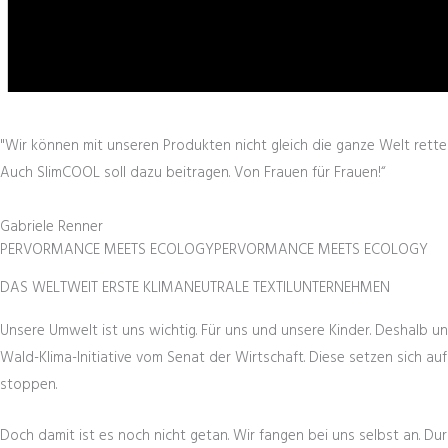
"Wir können mit unseren Produkten nicht gleich die ganze Welt retten
Auch SlimCOOL soll dazu beitragen. Von Frauen für Frauen!“
Gabriele Renner
PERVORMANCE MEETS ECOLOGYPERVORMANCE MEETS ECOLOGY
DAS WELTWEIT ERSTE KLIMANEUTRALE TEXTILUNTERNEHMEN
Unsere Umwelt ist uns wichtig. Für uns und unsere Kinder. Deshalb un
Wald-Klima-Initiative vom Senat der Wirtschaft. Diese setzen sich a
stoppen.
Doch damit ist es noch nicht getan. Wir fangen bei uns selbst an. 