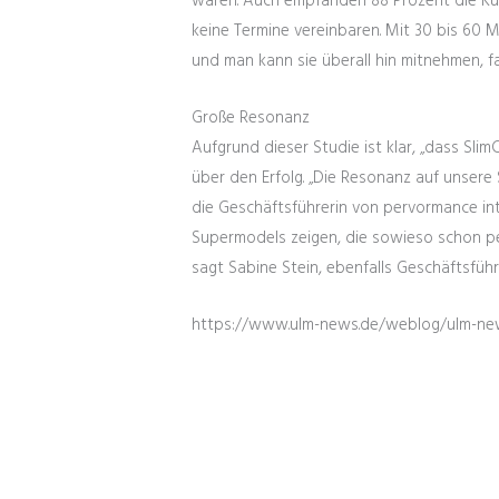
waren. Auch empfanden 88 Prozent die Küh
keine Termine vereinbaren. Mit 30 bis 60 
und man kann sie überall hin mitnehmen, f
Große Resonanz
Aufgrund dieser Studie ist klar, „dass Sl
über den Erfolg. „Die Resonanz auf unsere 
die Geschäftsführerin von pervormance in
Supermodels zeigen, die sowieso schon per
sagt Sabine Stein, ebenfalls Geschäftsführe
https://www.ulm-news.de/weblog/ulm-new