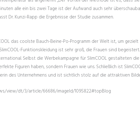
ltemperatur als angenehm. „Der Vorteil der Methode ist es, dass sie
Minuten alle ein bis zwei Tage ist der Aufwand auch sehr überschaub
asst Dr. Kunzi-Rapp die Ergebnisse der Studie zusammen.
imCOOL das coolste Bauch-Beine-Po-Programm der Welt ist, um gezielt
SlimCOOL-Funktionskleidung ist sehr groß, die Frauen sind begeistert
ternational. Selbst die Werbekampagne für SlimCOOL gestalteten die 
fekte Figuren haben, sondern Frauen wie uns. Schließlich ist SlimCOO
rin des Unternehmens und ist sichtlich stolz auf die attraktiven Bilde
s/view/dt/3/article/66686/imageId/1095822#topBlog