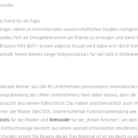
studie.
-Trend für die Figur
inigen Jahren in internationalen wissenschaftlichen Studien nachgewi
eißes Fett als Energielieferanten um Wärme zu erzeugen und damit 
 Braunes Fett (BAT= brown adipose tissue) wird dabei erst durch Kü
 Deshalb frieren bereits einige Hollywoodstars für viel Geld in Kühl
abriele Renner aus Ulm. Ihr Unternehmen pervormance international is
lungsabteilung des Ulmer Unternehmens fand dabei heraus, dass die 
er braucht also keinen Kälteschock. Das haben zwischenzeitlich auch in
ter der Marke SlimCOOL smarte kühlende Funktionsbekleidung wie z.
oots
für die Waden und
Armcooler
für die „Winke-Ärmchen“, um den 
te Kühltechnologie besteht aus einem speziell entwickelten dreidimens
tstunden erzielt. Die Beauty daran: Das Material ist im Vergleich zu