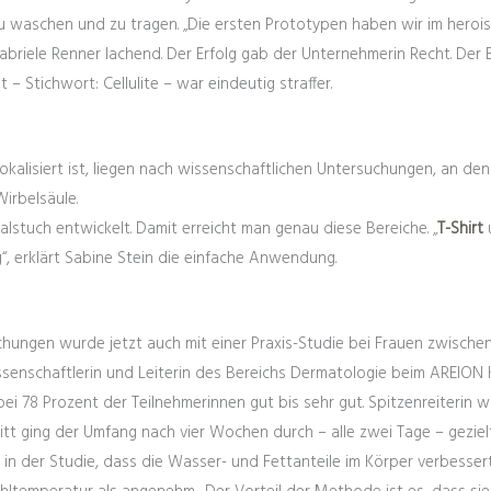
u waschen und zu tragen. „Die ersten Prototypen haben wir im heroi
Gabriele Renner lachend. Der Erfolg gab der Unternehmerin Recht. De
– Stichwort: Cellulite – war eindeutig straffer.
lokalisiert ist, liegen nach wissenschaftlichen Untersuchungen, an d
Wirbelsäule.
lstuch entwickelt. Damit erreicht man genau diese Bereiche. „
T-Shirt
g“, erklärt Sabine Stein die einfache Anwendung.
hungen wurde jetzt auch mit einer Praxis-Studie bei Frauen zwischen 
Wissenschaftlerin und Leiterin des Bereichs Dermatologie beim AREI
bei 78 Prozent der Teilnehmerinnen gut bis sehr gut. Spitzenreiterin w
nitt ging der Umfang nach vier Wochen durch – alle zwei Tage – gezie
in der Studie, dass die Wasser- und Fettanteile im Körper verbessert