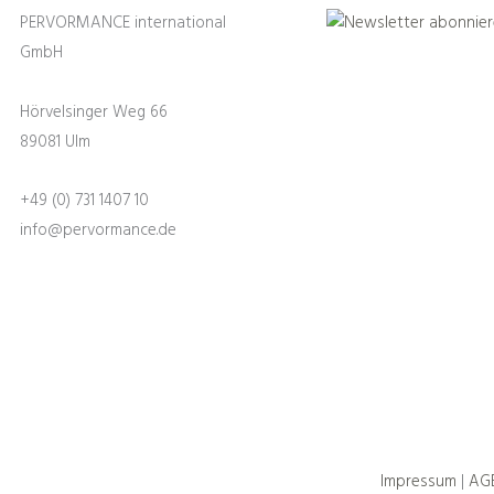
PERVORMANCE international
GmbH
Hörvelsinger Weg 66
89081 Ulm
+49 (0) 731 1407 10
info@pervormance.de
Facebook
Youtube
Instagram
Impressum
|
AG