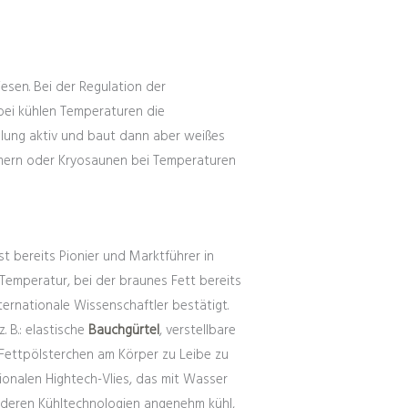
esen. Bei der Regulation der
bei kühlen Temperaturen die
hlung aktiv und baut dann aber weißes
kammern oder Kryosaunen bei Temperaturen
t bereits Pionier und Marktführer in
Temperatur, bei der braunes Fett bereits
ternationale Wissenschaftler bestätigt.
 B.: elastische
Bauchgürtel
, verstellbare
Fettpölsterchen am Körper zu Leibe zu
ionalen Hightech-Vlies, das mit Wasser
 anderen Kühltechnologien angenehm kühl,