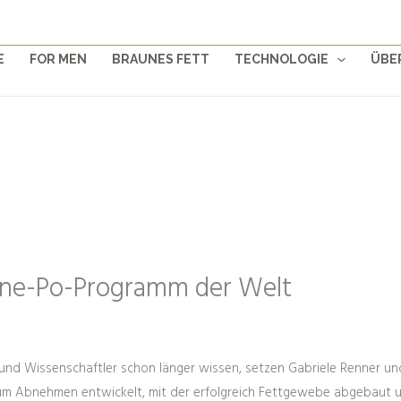
E
FOR MEN
BRAUNES FETT
TECHNOLOGIE
ÜBE
ine-Po-Programm der Welt
nd Wissenschaftler schon länger wissen, setzen Gabriele Renner und 
m Abnehmen entwickelt, mit der erfolgreich Fettgewebe abgebaut un