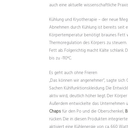
auch eine aktuelle wissenschaftliche Praxis
Kühlung und Kryotherapie – der neue Mega
Abnehmen durch Kühlung ist bereits seit e
Körpertemperatur benötigt braunes Fett w
Thermoregulation des Körpers zu steuern.
Fett ab. Folgerichtig macht Kälte schlank.
bis zu -110°C.
Es geht auch ohne Frieren
„Das können wir angenehmer“, sagte sich G
Sachen Kühlfunktionskleidung. Die Entwick
aktiv wird, deutlich höher liegt. Der Körp
Außerdem entwickelte das Unternehmen un
Chaps
für den Po und die Oberschenkel,
B
rücken. Die in diesen Produkten integrier
aktiviert eine Kühlenergie von ca. 660 Wat