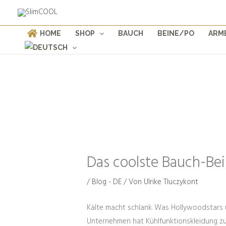
Weiter
Products
zum
search
Inhalt
HOME
SHOP
BAUCH
BEINE/PO
ARM
Das coolste Bauch-Be
/
Blog - DE
/ Von
Ulrike Tluczykont
Kälte macht schlank. Was Hollywoodstars u
Unternehmen hat Kühlfunktionskleidung zu