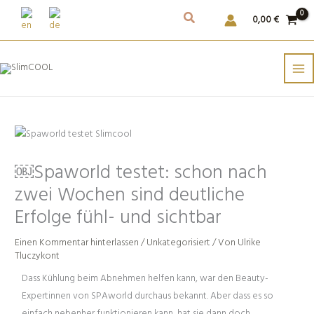
Weiter
0,00
€
zum
Inhalt
￼Spaworld testet: schon nach
zwei Wochen sind deutliche
Erfolge fühl- und sichtbar
Einen Kommentar hinterlassen
/
Unkategorisiert
/ Von
Ulrike
Tluczykont
Dass Kühlung beim Abnehmen helfen kann, war den Beauty-
Expertinnen von SPAworld durchaus bekannt. Aber dass es so
einfach nebenher funktionieren kann, hat sie dann doch