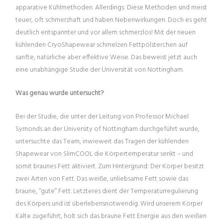
apparative Kühlmethoden. Allerdings: Diese Methoden sind meist
teuer, oft schmerzhaft und haben Nebenwirkungen. Doch es geht
deutlich entspannter und vor allem schmerzlos! Mit der neuen
kühlenden CryoShapewear schmelzen Fettpölsterchen auf
sanfte, natürliche aber effektive Weise. Das beweist jetzt auch
eine unabhängige Studie der Universität von Nottingham.
Was genau wurde untersucht?
Bei der Studie, die unter der Leitung von Professor Michael
Symonds an der University of Nottingham durchgeführt wurde,
untersuchte das Team, inwieweit das Tragen der kühlenden
Shapewear von SlimCOOL die Körpertemperatur senkt – und
somit braunes Fett aktiviert. Zum Hintergrund: Der Körper besitzt
zwei Arten von Fett. Das weiße, unliebsame Fett sowie das
braune, “gute” Fett. Letzteres dient der Temperaturregulierung
des Körpers und ist überlebensnotwendig. Wird unserem Körper
Kälte zugeführt, holt sich das braune Fett Energie aus den weißen