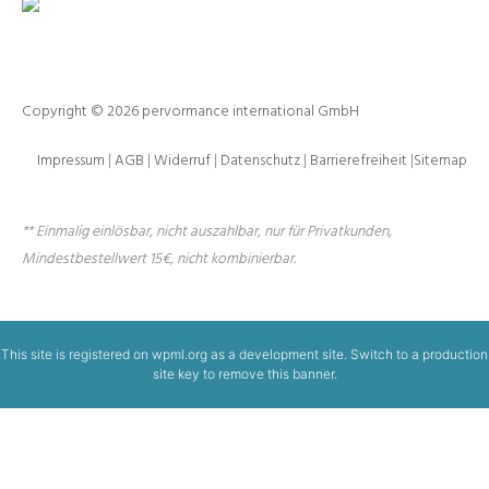
Copyright © 2026 pervormance international GmbH
Impressum
|
AGB
|
Widerruf
|
Datenschutz
|
Barrierefreiheit
|
Sitemap
** Einmalig einlösbar, nicht auszahlbar, nur für Privatkunden,
Mindestbestellwert 15€, nicht kombinierbar.
This site is registered on
wpml.org
as a development site. Switch to a production
site key to
remove this banner
.