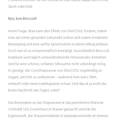
PowerArmcooler für die Oberarme. Das Ganze klappt auch ohne
Sport oder Diät.
Bye, bye Broccoli!
Keine Frage: Man kann den Effekt von SlimCOOL fördern, indem
man auf einen gesunden Lebensstil achtet und zudem moderate
Bewegung und eine sanfte Sportroutine in seinen Alltag einbaut.
Doch nun ist es wissenschaftlich bestätigt: Ausschließlich Broccoli
knabbern und täglich schweißtreibende Fitnessstudio-Einheiten
sind für eine schöne, schlanke Silhouette nicht unbedingt nötig.
Es genügt, die CryoShapewear von SlimCOOL regelmäßig zu
tragen, um Fett zu verbrennen – während man Auto fährt,
einkauft oder seine Lieblingsserie schaut. Und das ist ja wohl die
beste Nachricht des Tages, oder?
Das Besondere an der Shapewear ist das patentierte Material
COOLINE SX3. Es wird kurz in Wasser getaucht und hat die
Eigenschaft, die Wassermoleküle in Sekundenschnelle im Inneren