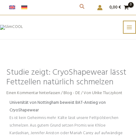
Weiter
0,00
€
zum
Inhalt
Studie zeigt: CryoShapewear lässt
Fettzellen natürlich schmelzen
Einen Kommentar hinterlassen
/
Blog - DE
/ Von
Ulrike Tluczykont
Universität von Nottingham beweist BAT-Anstieg von
CryoShapewear
Es ist kein Geheimnis mehr: Kälte lässt unsere Fettpölsterchen
schmelzen. Aus gutem Grund setzen Promis wie Khloe
Kardashian, Jennifer Aniston oder Mariah Carey auf aufwändige